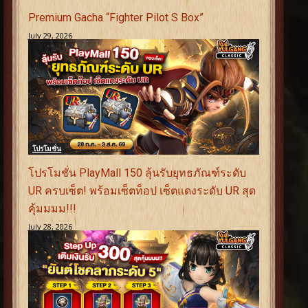
Premium Gacha “Fighter Pilot S Box”
July 29, 2026
โปรโมชั่น
โปรโมชั่น PlayMall 150 ลุ้นรับยุทธภัณฑ์ระดับ
UR ครบเซ็ต! พร้อมเซ็ตท็อป เซ็ตแดงระดับ UR สุด
คุ้มมมม!!!
July 28, 2026