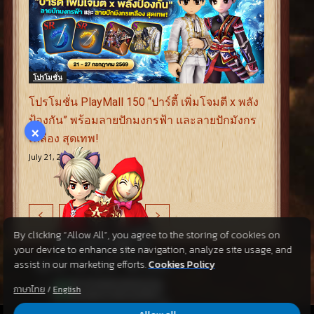
โปรโมชั่น
โปรโมชั่น PlayMall 150 “ปาร์ตี้ เพิ่มโจมตี x พลัง
ป้องกัน” พร้อมลายปักมงกรฟ้า และลายปักมังกร
×
เหลือง สุดเทพ!
July 21, 2026
1
2
3
By clicking “Allow All”, you agree to the storing of cookies on
your device to enhance site navigation, analyze site usage, and
assist in our marketing efforts.
Cookies Policy
ภาษาไทย
/
English