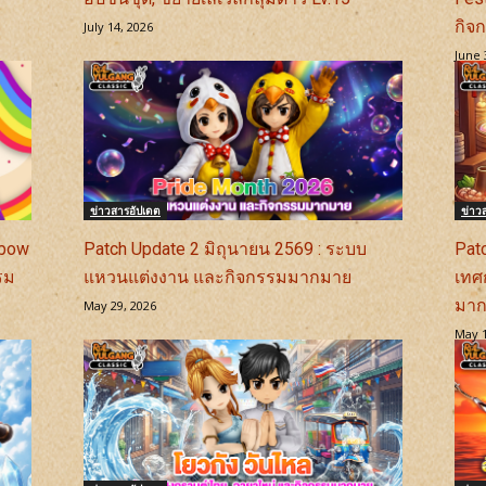
กิจ
July 14, 2026
June 
ข่าวสารอัปเดต
ข่าว
nbow
Patch Update 2 มิถุนายน 2569 : ระบบ
Pat
รม
แหวนแต่งงาน และกิจกรรมมากมาย
เทศ
มา
May 29, 2026
May 1