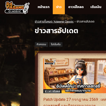
Real
หน้าแรก
ข่าว
ดาวน์โหลด
เติมเงิน
Yulgang
ข่าวสารทั้งหมด Yulgang Classic
ข่าวสารอัปเดต
ข่าวสารอัปเดต
Classic
กิจกรรม
โปรโมชั่น
ข่าวสารอัปเดต
Patch Update 27 กรกฎาคม 2569 : เท
กาลสกุชชี่ และกิจกรรมมากมาย