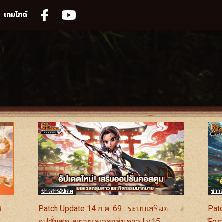
เกมไกด์
ข่าวสารอัปเดต
ข่าว
ศ
Patch Update 14 ก.ค. 69 : ระบบเสริมอ
Patc
อปชั่นชุด, ขยายเลเวลกลุ่มดาว Lv.15
Fes