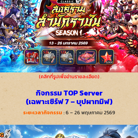
(คลิกที่รูปเพื่ออ่านรายละเอียด)
กิจกรรม TOP Server
(เฉพาะเซิร์ฟ 7 – บุปผาทมิฬ)
ระยะเวลากิจกรรม
: 6 – 26 พฤษภาคม 2569