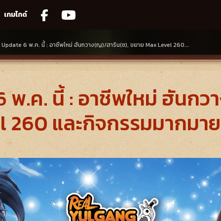
เกมไกด์
Update 6 พ.ค. นี้ : อาชีพใหม่ ฮันกวาง(ญ)/ฮาริน(ช), ขยาย Max Level 260...
พ.ค. นี้ : อาชีพใหม่ ฮันกว
l 260 และกิจกรรมมากมาย