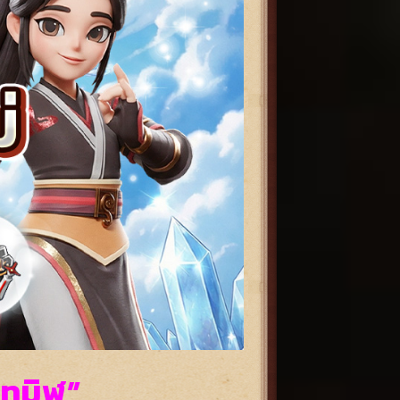
าทมิฬ”