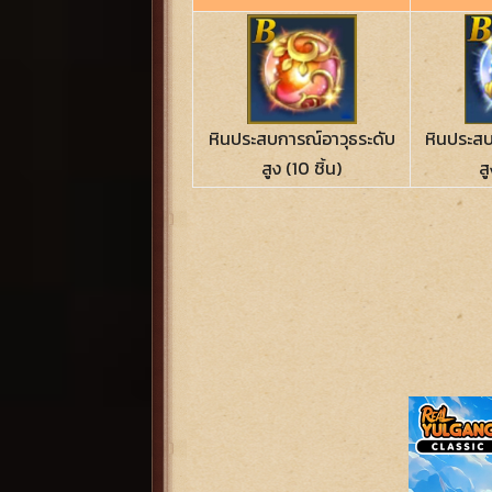
หินประสบการณ์อาวุธระดับ
หินประสบ
สูง (10 ชิ้น)
สู