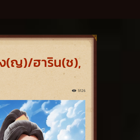
าง(ญ)/ฮาริน(ช),
5126