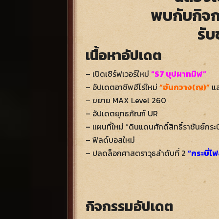
พบกับกิจก
รับ
เนื้อหาอัปเดต
– เปิดเซิร์ฟเวอร์ใหม่
“S7 บุปผาทมิฬ”
– อัปเดตอาชีพฮีโร่ใหม่
“ฮันกวาง(ญ)”
แ
– ขยาย MAX Level 260
– อัปเดตยุทธภัณฑ์ UR
– แผนที่ใหม่ “ดินแดนศักดิ์สิทธิ์ราชันย์กระบ
– ฟิลด์บอสใหม่
– ปลดล็อกศาสตราวุธลำดับที่ 2
“กระบี่ไ
กิจกรรมอัปเดต