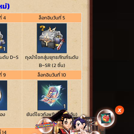
หม่)
ี่ 4
ล็อกอินวันที่ 5
์ระดับ D~S
ถุงนำโชคสุ่มยุทธภัณฑ์ระดับ
B~SR (2 ชิ้น)
ี่ 9
ล็อกอินวันที่ 10
รอง
ยันต์โยวกังพรีเมี่ยม(7 วัน)
(1 ชิ้น)
่ 14