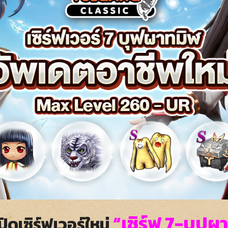
“เซิร์ฟ 7-บุปผ
ิดเซิร์ฟเวอร์ใหม่