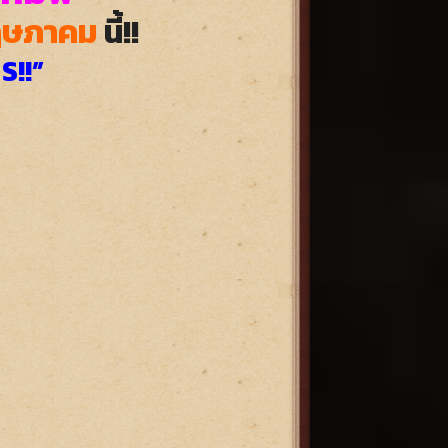
ฤษภาคม
นี้!!
S!!”