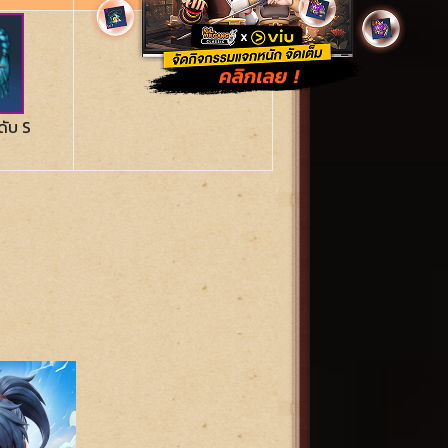
ดับ S